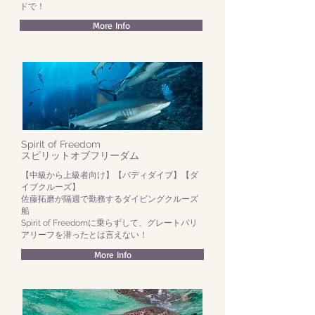
ドで！
More Info
Spirit of Freedom
​スピリットオブフリーダム
【中級から上級者向け】【バディダイブ】【ダ
イブクルーズ】
​佐藤拓磨が隔週で勤務するダイビングクルーズ
船
​Spirit of Freedomに乗らずして、グレートバリ
アリーフを潜ったとは言えない！
More Info