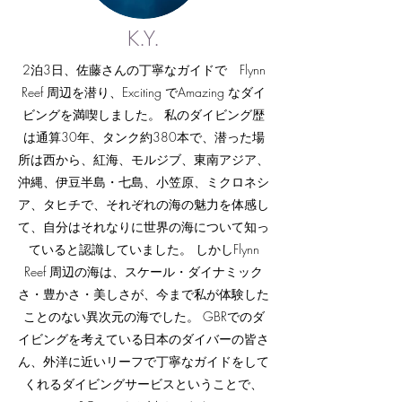
K.Y.
2泊3日、佐藤さんの丁寧なガイドで Flynn
Reef 周辺を潜り、Exciting でAmazing なダイ
ビングを満喫しました。 私のダイビング歴
は通算30年、タンク約380本で、潜った場
所は西から、紅海、モルジブ、東南アジア、
沖縄、伊豆半島・七島、小笠原、ミクロネシ
ア、タヒチで、それぞれの海の魅力を体感し
て、自分はそれなりに世界の海について知っ
ていると認識していました。 しかしFlynn
Reef 周辺の海は、スケール・ダイナミック
さ・豊かさ・美しさが、今まで私が体験した
ことのない異次元の海でした。 GBRでのダ
イビングを考えている日本のダイバーの皆さ
ん、外洋に近いリーフで丁寧なガイドをして
くれるダイビングサービスということで、