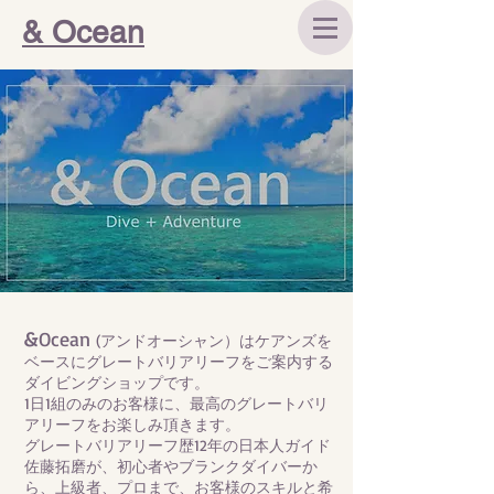
& Ocean
&
Ocean
(アンドオーシャン）はケアンズを
ベースにグレートバリアリーフをご案内する
ダイビングショップです。
1日1組のみのお客様に、最高のグレートバリ
アリーフをお楽しみ頂きます。
グレートバリアリーフ歴12年の日本人ガイド
佐藤拓磨が、初心者やブランクダイバーか
ら、上級者、プロまで、お客様のスキルと希