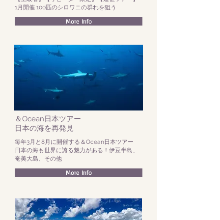
​1月開催 100匹のシロワニの群れを狙う
More Info
＆Ocean日本ツアー
日本の海を再発見
毎年3月と8月に開催する＆Ocean日本ツアー
​日本の海も世界に誇る魅力がある！伊豆半島、
奄美大島、その他
More Info