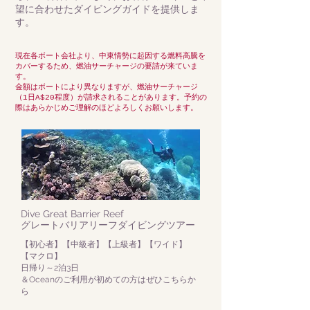
望に合わせたダイビングガイドを提供しま
す。
現在各ボート会社より、中東情勢に起因する燃料高騰を
カバーするため、燃油サーチャージの要請が来ていま
す。
金額はボートにより異なりますが、燃油サーチャージ
（1日
A$20程度）が請求されることがあります。予約の
際はあらかじめご理解のほどよろしくお願いします。
Dive Great Barrier Reef
グレートバリアリーフダイビングツアー
​【初心者】【中級者】【上級者】【ワイド】
【マクロ】
​日帰り～2泊3日
＆Oceanのご利用が初めての方はぜひこちらか
ら