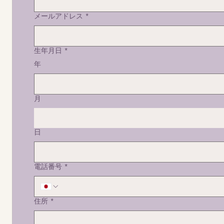
メールアドレス
*
生年月日
*
年
月
日
電話番号
*
住所
*