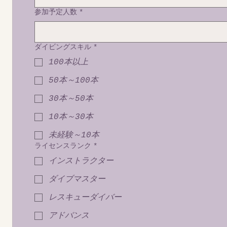
参加予定人数
*
ダイビングスキル
*
100本以上
50本～100本
30本～50本
10本～30本
未経験～10本
ライセンスランク
*
インストラクター
ダイブマスター
レスキューダイバー
アドバンス