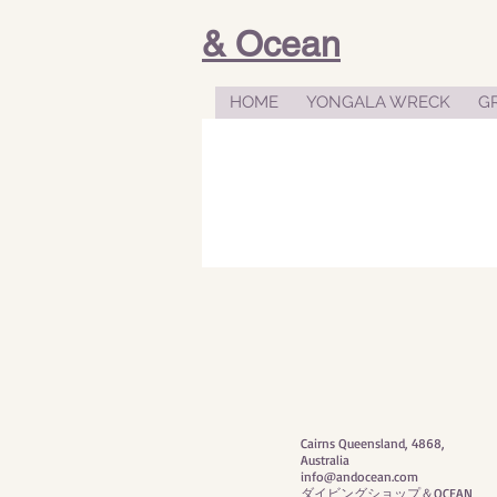
& Ocean
HOME
YONGALA WRECK
GR
Cairns Queensland, 4868,
Australia
info@andocean.com
​ダイビングショップ＆OCEAN