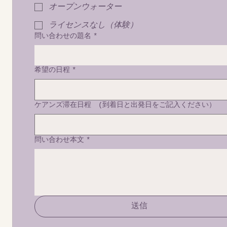
オープンウォーター
ライセンスなし（体験）
問い合わせの題名
*
希望の日程
*
ケアンズ滞在日程 (到着日と出発日をご記入ください）
問い合わせ本文
*
送信